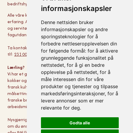
bedriftshytte i Paris er òg en del av hverdagen.
informasjonskapsler
Alle våre kokker og servitører har fagbrev og/eller relevant
erfaring. Alle er daglig deltakere i utdanningen til våre kokk-
Denne nettsiden bruker
og servitørlærlinger, som kan høste av en solid
informasjonskapsler og andre
fagutdanning!
sporingsteknologier for å
forbedre nettleseropplevelsen din
Ta kontakt med oss snarest:
bord@brasseriefrance.no
eller
for følgende formål:
for å aktivere
tlf:
231 00 165
grunnleggende funksjonalitet på
nettstedet
,
for å gi en bedre
Lærling?
opplevelse på nettstedet
,
for å
Vi har et godt læremiljø med egen lærlingeskole. Våre
måle interessen din for våre
kokker og servitører har gode kunnskaper om mat, vin og
produkter og tjenester og tilpasse
fransk kultur, og vi har et godt arbeidsfelleskap! I vår
målsetting står det blant annet at vi skal være det beste
markedsføringsinteraksjoner
,
for å
franske brasseriet utenfor Frankrike, og ha det triveligste
levere annonser som er mer
arbeidsmiljøet i Oslos restaurantverden.
relevante for deg
.
Nysgjerrig? Vi tar gjerne en prat med deg, kokk, servitør eller
Godta alle
om du ønsker å begynne i lære. Spør etter Knut (servitør)
eller Pål (kokk).